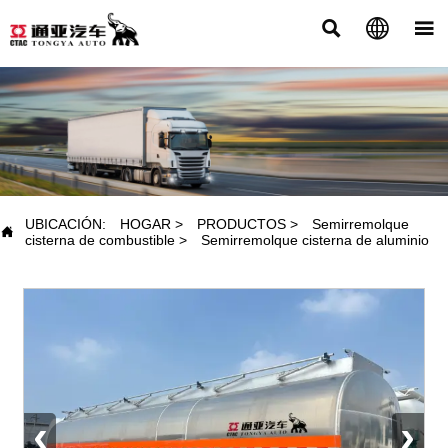



PRODUCTOS
UBICACIÓN:
HOGAR
>
PRODUCTOS
>
Semirremolque

cisterna de combustible
>
Semirremolque cisterna de aluminio
‹
›