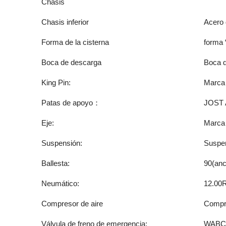
Chasis
Chasis inferior
Acero 
Forma de la cisterna
forma 
Boca de descarga
Boca d
King Pin:
Marca 
Patas de apoyo：
JOST 
Eje:
Marca
Suspensión:
Suspe
Ballesta:
90(an
Neumático:
12.00R
Compresor de aire
Compre
Válvula de freno de emergencia:
WAB