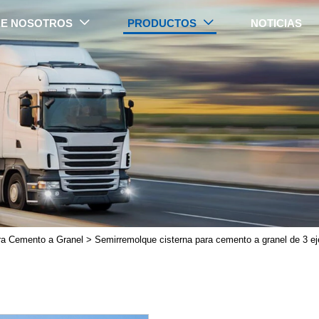
E NOSOTROS
PRODUCTOS
NOTICIAS


PRODUCTOS
ra Cemento a Granel
>
Semirremolque cisterna para cemento a granel de 3 e