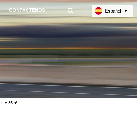

CONTÁCTENOS
Español

jes y 35m³