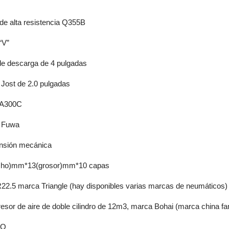
de alta resistencia Q355B
“V”
e descarga de 4 pulgadas
Jost de 2.0 pulgadas
A300C
 Fuwa
nsión mecánica
cho)mm*13(grosor)mm*10 capas
22.5 marca Triangle (hay disponibles varias marcas de neumáticos)
sor de aire de doble cilindro de 12m3, marca Bohai (marca china f
CO