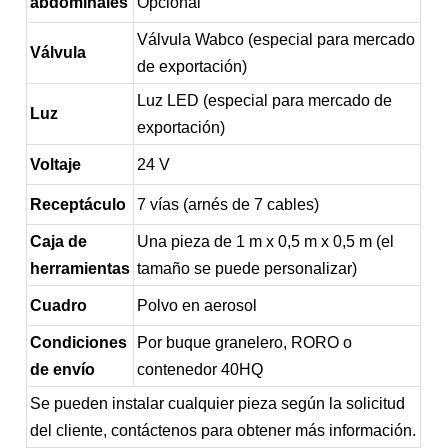
abdominales
Opcional
Válvula Wabco (especial para mercado
Válvula
de exportación)
Luz LED (especial para mercado de
Luz
exportación)
Voltaje
24 V
Receptáculo
7 vías (arnés de 7 cables)
Caja de
Una pieza de 1 m x 0,5 m x 0,5 m (el
herramientas
tamaño se puede personalizar)
Cuadro
Polvo en aerosol
Condiciones
Por buque granelero, RORO o
de envío
contenedor 40HQ
Se pueden instalar cualquier pieza según la solicitud
del cliente, contáctenos para obtener más información.