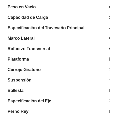
Peso en Vacío
6.8
Capacidad de Carga
50T
Especificación del Travesaño Principal
Ace
Marco Lateral
Can
Refuerzo Transversal
Can
Plataforma
Pla
Cerrojo Giratorio
12 
Suspensión
Sus
Ballesta
Res
Especificación del Eje
3 e
Perno Rey
Mar