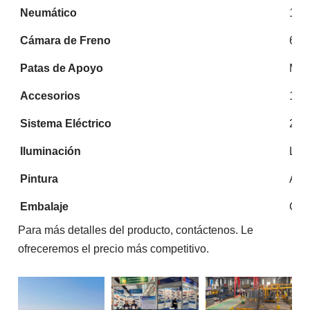
Neumático
12R
Cámara de Freno
6 j
Patas de Apoyo
Mar
Accesorios
1 ca
Sistema Eléctrico
24V,
Iluminación
Luz 
Pintura
Aren
Embalaje
Con
Para más detalles del producto, contáctenos. Le
ofreceremos el precio más competitivo.